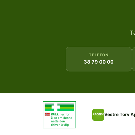
T
TELEFON
38 79 00 00
Vestre Torv A