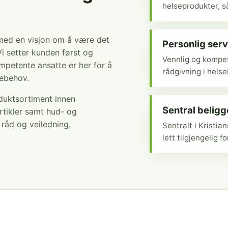
helseprodukter, så
 med en visjon om å være det
Personlig serv
Vi setter kunden først og
Vennlig og kompet
mpetente ansatte er her for å
rådgivning i hels
sebehov.
oduktsortiment innen
Sentral belig
rtikler samt hud- og
r råd og veiledning.
Sentralt i Kristi
lett tilgjengelig fo