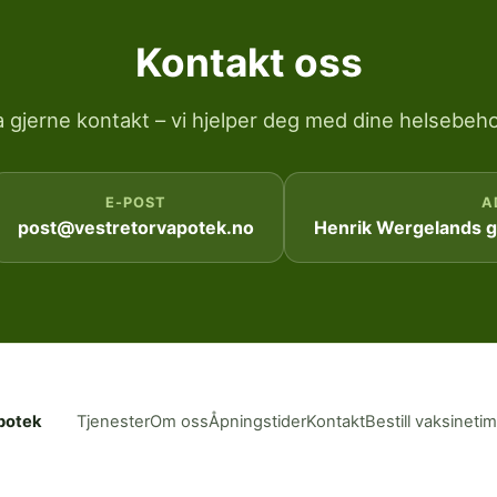
Kontakt oss
a gjerne kontakt – vi hjelper deg med dine helsebeho
E-POST
A
post@vestretorvapotek.no
Henrik Wergelands ga
potek
Tjenester
Om oss
Åpningstider
Kontakt
Bestill vaksineti