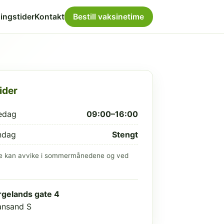
ingstider
Kontakt
Bestill vaksinetime
ider
edag
09:00–16:00
ndag
Stengt
e kan avvike i sommermånedene og ved
gelands gate 4
iansand S