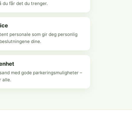
 du får det du trenger.
ice
ent personale som gir deg personlig
ebeslutningene dine.
genhet
ansand med gode parkeringsmuligheter –
r alle.