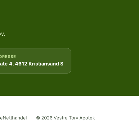
v.
DRESSE
te 4, 4612 Kristiansand S
me
Netthandel
© 2026 Vestre Torv Apotek