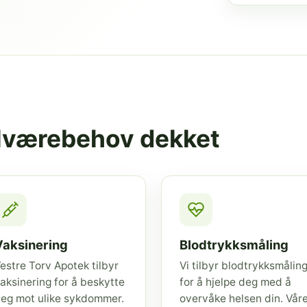
elværebehov dekket
Vaksinering
Blodtrykksmåling
estre Torv Apotek tilbyr
Vi tilbyr blodtrykksmålin
aksinering for å beskytte
for å hjelpe deg med å
eg mot ulike sykdommer.
overvåke helsen din. Vår