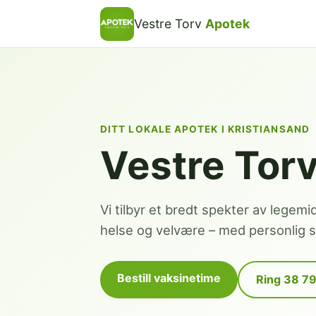
Vestre Torv
Apotek
DITT LOKALE APOTEK I KRISTIANSAND
Vestre Tor
Vi tilbyr et bredt spekter av legemi
helse og velvære – med personlig se
Bestill vaksinetime
Ring 38 7