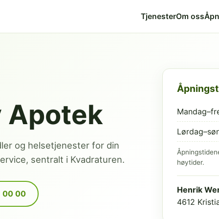
Tjenester
Om oss
Åpn
Åpningst
v Apotek
Mandag–fr
Lørdag–sø
dler og helsetjenester for din
Åpningstiden
rvice, sentralt i Kvadraturen.
høytider.
Henrik Wer
9 00 00
4612 Krist