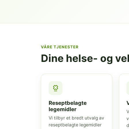
VÅRE TJENESTER
Dine helse- og v
Reseptbelagte
legemidler
V
Vi tilbyr et bredt utvalg av
v
reseptbelagte legemidler
d