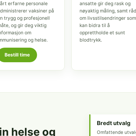
årt erfarne personale
ansatte gir deg rask og
dministrerer vaksiner på
nøyaktig måling, samt rå
n trygg og profesjonell
om livsstilsendringer som
åte, og gir deg viktig
kan bidra til å
nformasjon om
opprettholde et sunt
mmunisering og helse.
blodtrykk.
Bestill time
Bredt utvalg
din helse og
Omfattende utval