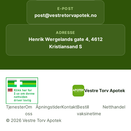
E-POST
post@vestretorvapotek.no
ADRESSE
Henrik Wergelands gate 4, 4612
Kristiansand S
Vestre Torv Apotek
Tjenester
Om
Åpningstider
Kontakt
Bestill
Netthandel
oss
vaksinetime
© 2026 Vestre Torv Apotek