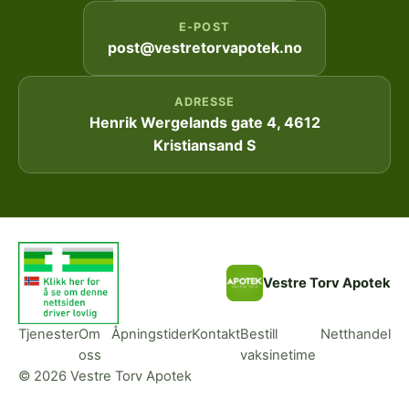
E-POST
post@vestretorvapotek.no
ADRESSE
Henrik Wergelands gate 4, 4612
Kristiansand S
Vestre Torv Apotek
Tjenester
Om
Åpningstider
Kontakt
Bestill
Netthandel
oss
vaksinetime
© 2026 Vestre Torv Apotek