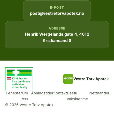
E-POST
post@vestretorvapotek.no
ADRESSE
Henrik Wergelands gate 4, 4612
Kristiansand S
Vestre Torv Apotek
Tjenester
Om
Åpningstider
Kontakt
Bestill
Netthandel
oss
vaksinetime
© 2026 Vestre Torv Apotek