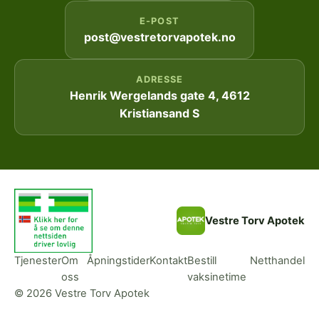
E-POST
post@vestretorvapotek.no
ADRESSE
Henrik Wergelands gate 4, 4612
Kristiansand S
Vestre Torv Apotek
Tjenester
Om
Åpningstider
Kontakt
Bestill
Netthandel
oss
vaksinetime
© 2026 Vestre Torv Apotek