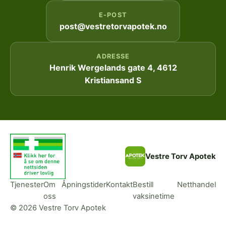
E-POST
post@vestretorvapotek.no
ADRESSE
Henrik Wergelands gate 4, 4612
Kristiansand S
Vestre Torv Apotek
Tjenester
Om
Åpningstider
Kontakt
Bestill
Netthandel
oss
vaksinetime
© 2026 Vestre Torv Apotek