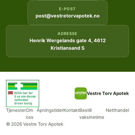
E-POST
post@vestretorvapotek.no
ADRESSE
Henrik Wergelands gate 4, 4612
Kristiansand S
Vestre Torv Apotek
Tjenester
Om
Åpningstider
Kontakt
Bestill
Netthandel
oss
vaksinetime
© 2026 Vestre Torv Apotek