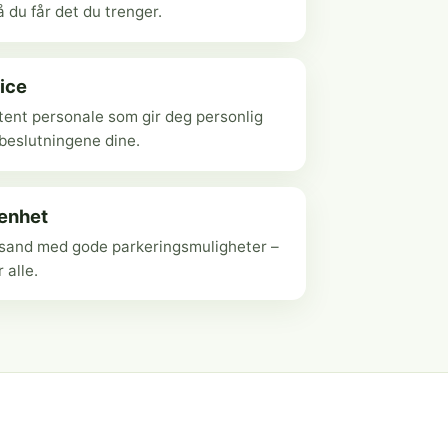
 du får det du trenger.
ice
ent personale som gir deg personlig
ebeslutningene dine.
genhet
ansand med gode parkeringsmuligheter –
r alle.