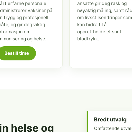
årt erfarne personale
ansatte gir deg rask og
dministrerer vaksiner på
nøyaktig måling, samt rå
n trygg og profesjonell
om livsstilsendringer som
åte, og gir deg viktig
kan bidra til å
nformasjon om
opprettholde et sunt
mmunisering og helse.
blodtrykk.
Bestill time
Bredt utvalg
din helse og
Omfattende utval