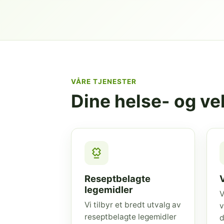
VÅRE TJENESTER
Dine helse- og v
Reseptbelagte
legemidler
V
Vi tilbyr et bredt utvalg av
v
reseptbelagte legemidler
d