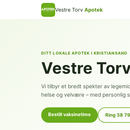
Vestre Torv
Apotek
DITT LOKALE APOTEK I KRISTIANSAND
Vestre Tor
Vi tilbyr et bredt spekter av legemi
helse og velvære – med personlig se
Bestill vaksinetime
Ring 38 7