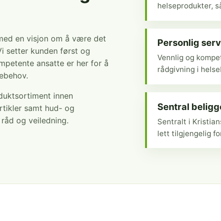
helseprodukter, så
 med en visjon om å være det
Personlig serv
Vi setter kunden først og
Vennlig og kompet
mpetente ansatte er her for å
rådgivning i hels
sebehov.
oduktsortiment innen
Sentral belig
rtikler samt hud- og
r råd og veiledning.
Sentralt i Kristi
lett tilgjengelig fo