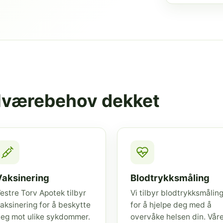
elværebehov dekket
Vaksinering
Blodtrykksmåling
estre Torv Apotek tilbyr
Vi tilbyr blodtrykksmålin
aksinering for å beskytte
for å hjelpe deg med å
eg mot ulike sykdommer.
overvåke helsen din. Vår