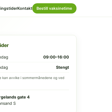
ingstider
Kontakt
Bestill vaksinetime
ider
edag
09:00–16:00
ndag
Stengt
e kan avvike i sommermånedene og ved
gelands gate 4
iansand S