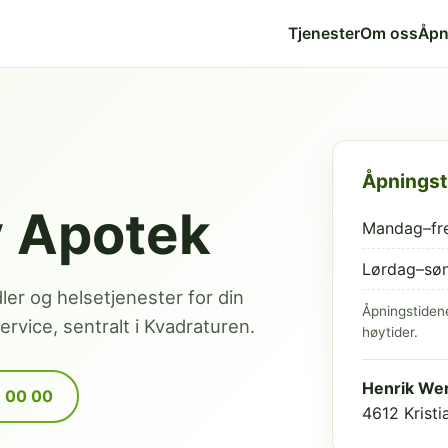
Tjenester
Om oss
Åpn
Åpningst
v Apotek
Mandag–fr
Lørdag–sø
dler og helsetjenester for din
Åpningstiden
rvice, sentralt i Kvadraturen.
høytider.
Henrik Wer
9 00 00
4612 Krist