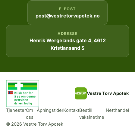
E-POST
post@vestretorvapotek.no
ADRESSE
Henrik Wergelands gate 4, 4612
Kristiansand S
Vestre Torv Apotek
Tjenester
Om
Åpningstider
Kontakt
Bestill
Netthandel
oss
vaksinetime
© 2026 Vestre Torv Apotek