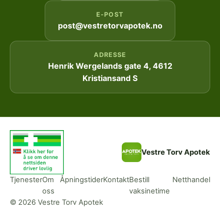
E-POST
post@vestretorvapotek.no
ADRESSE
Henrik Wergelands gate 4, 4612
Kristiansand S
Vestre Torv Apotek
Tjenester
Om
Åpningstider
Kontakt
Bestill
Netthandel
oss
vaksinetime
© 2026 Vestre Torv Apotek