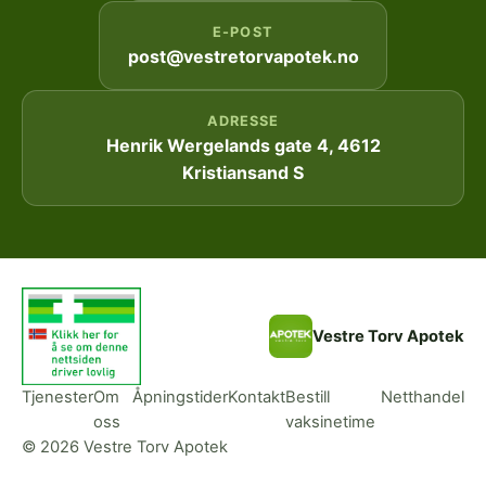
E-POST
post@vestretorvapotek.no
ADRESSE
Henrik Wergelands gate 4, 4612
Kristiansand S
Vestre Torv Apotek
Tjenester
Om
Åpningstider
Kontakt
Bestill
Netthandel
oss
vaksinetime
© 2026 Vestre Torv Apotek