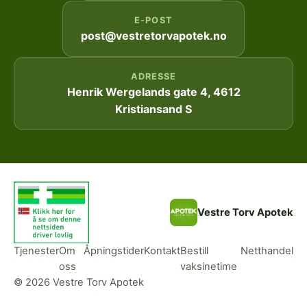
E-POST
post@vestretorvapotek.no
ADRESSE
Henrik Wergelands gate 4, 4612
Kristiansand S
Vestre Torv Apotek
Tjenester
Om
Åpningstider
Kontakt
Bestill
Netthandel
oss
vaksinetime
© 2026 Vestre Torv Apotek