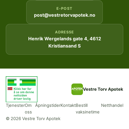
E-POST
post@vestretorvapotek.no
ADRESSE
Henrik Wergelands gate 4, 4612
Kristiansand S
Vestre Torv Apotek
Tjenester
Om
Åpningstider
Kontakt
Bestill
Netthandel
oss
vaksinetime
© 2026 Vestre Torv Apotek