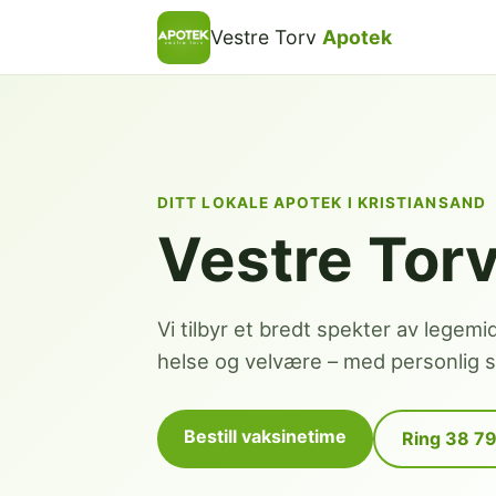
Vestre Torv
Apotek
DITT LOKALE APOTEK I KRISTIANSAND
Vestre Tor
Vi tilbyr et bredt spekter av legemi
helse og velvære – med personlig se
Bestill vaksinetime
Ring 38 7