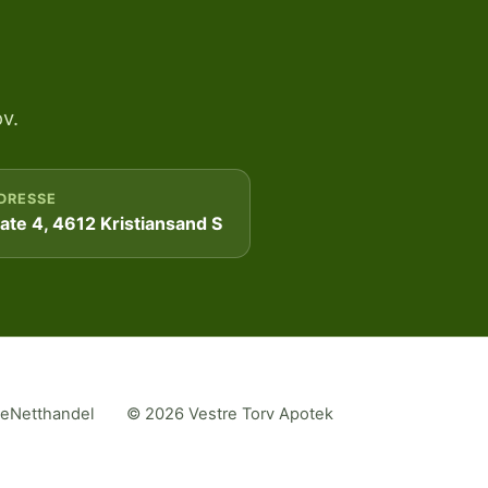
v.
DRESSE
te 4, 4612 Kristiansand S
me
Netthandel
© 2026 Vestre Torv Apotek