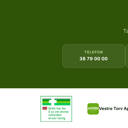
T
TELEFON
38 79 00 00
Vestre Torv A