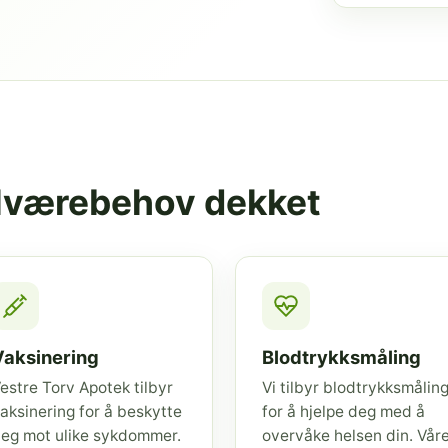
elværebehov dekket
Vaksinering
Blodtrykksmåling
estre Torv Apotek tilbyr
Vi tilbyr blodtrykksmålin
aksinering for å beskytte
for å hjelpe deg med å
eg mot ulike sykdommer.
overvåke helsen din. Vår