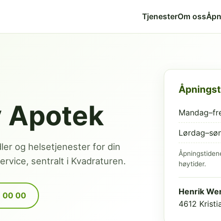
Tjenester
Om oss
Åpn
Åpningst
v Apotek
Mandag–fr
Lørdag–sø
dler og helsetjenester for din
Åpningstiden
rvice, sentralt i Kvadraturen.
høytider.
Henrik Wer
9 00 00
4612 Krist