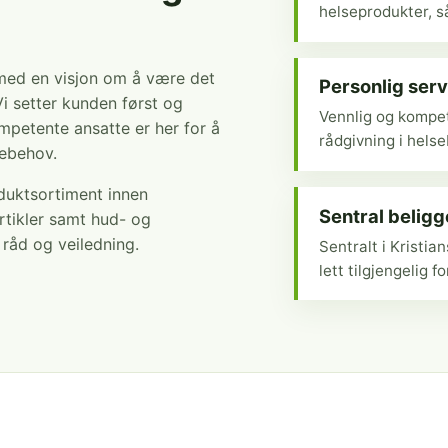
helseprodukter, så
 med en visjon om å være det
Personlig serv
Vi setter kunden først og
Vennlig og kompet
mpetente ansatte er her for å
rådgivning i hels
sebehov.
oduktsortiment innen
Sentral belig
rtikler samt hud- og
r råd og veiledning.
Sentralt i Kristi
lett tilgjengelig fo