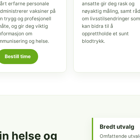
årt erfarne personale
ansatte gir deg rask og
dministrerer vaksiner på
nøyaktig måling, samt rå
n trygg og profesjonell
om livsstilsendringer som
åte, og gir deg viktig
kan bidra til å
nformasjon om
opprettholde et sunt
mmunisering og helse.
blodtrykk.
Bestill time
Bredt utvalg
din helse og
Omfattende utval