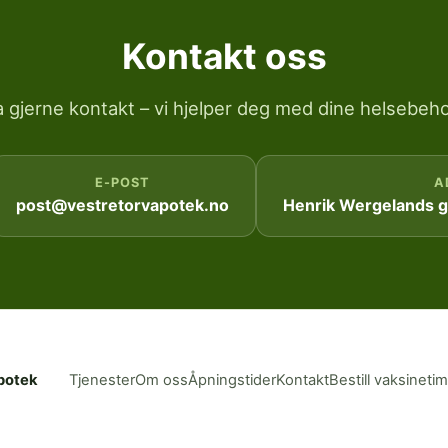
Kontakt oss
a gjerne kontakt – vi hjelper deg med dine helsebeho
E-POST
A
post@vestretorvapotek.no
Henrik Wergelands ga
potek
Tjenester
Om oss
Åpningstider
Kontakt
Bestill vaksineti