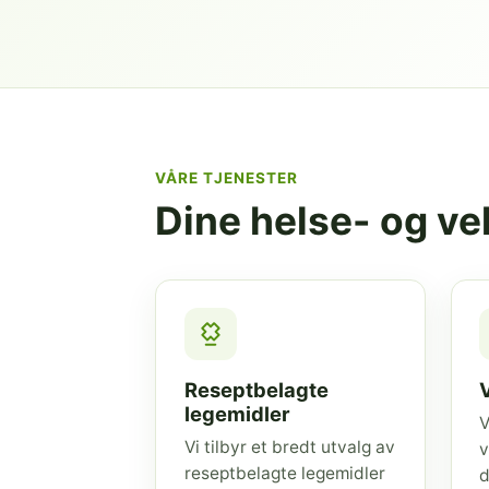
VÅRE TJENESTER
Dine helse- og v
Reseptbelagte
legemidler
V
Vi tilbyr et bredt utvalg av
v
reseptbelagte legemidler
d