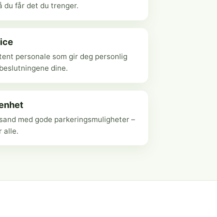
 du får det du trenger.
ice
ent personale som gir deg personlig
ebeslutningene dine.
genhet
ansand med gode parkeringsmuligheter –
r alle.