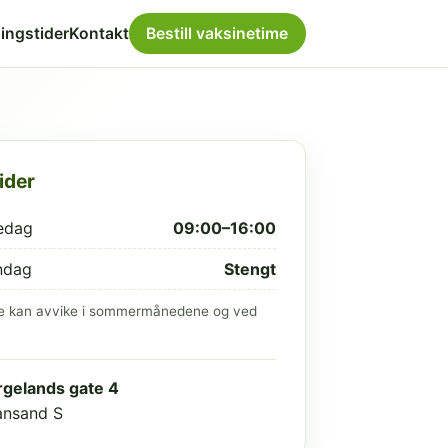
ingstider
Kontakt
Bestill vaksinetime
ider
edag
09:00–16:00
ndag
Stengt
e kan avvike i sommermånedene og ved
gelands gate 4
iansand S