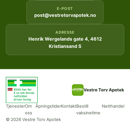
E-POST
post@vestretorvapotek.no
ADRESSE
Henrik Wergelands gate 4, 4612
Kristiansand S
Vestre Torv Apotek
Tjenester
Om
Åpningstider
Kontakt
Bestill
Netthandel
oss
vaksinetime
© 2026 Vestre Torv Apotek