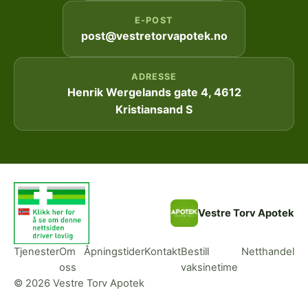
E-POST
post@vestretorvapotek.no
ADRESSE
Henrik Wergelands gate 4, 4612
Kristiansand S
Vestre Torv Apotek
Tjenester
Om
Åpningstider
Kontakt
Bestill
Netthandel
oss
vaksinetime
© 2026 Vestre Torv Apotek