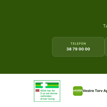
T
TELEFON
38 79 00 00
Vestre Torv A