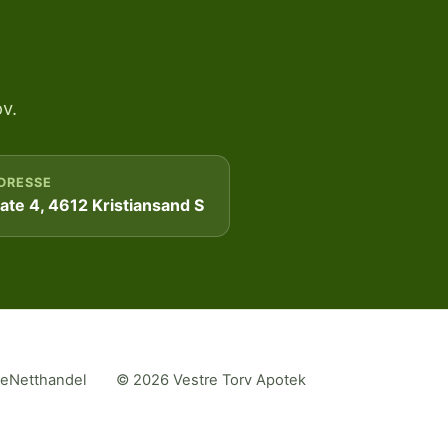
v.
DRESSE
te 4, 4612 Kristiansand S
me
Netthandel
© 2026 Vestre Torv Apotek