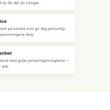
 du får det du trenger.
ice
ent personale som gir deg personlig
ebeslutningene dine.
genhet
ansand med gode parkeringsmuligheter –
r alle.