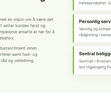
helseprodukter, så
 med en visjon om å være det
Personlig serv
Vi setter kunden først og
Vennlig og kompet
mpetente ansatte er her for å
rådgivning i hels
sebehov.
oduktsortiment innen
Sentral belig
rtikler samt hud- og
r råd og veiledning.
Sentralt i Kristi
lett tilgjengelig fo