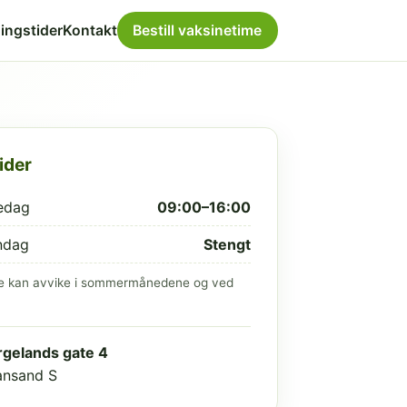
ingstider
Kontakt
Bestill vaksinetime
ider
edag
09:00–16:00
ndag
Stengt
e kan avvike i sommermånedene og ved
gelands gate 4
iansand S