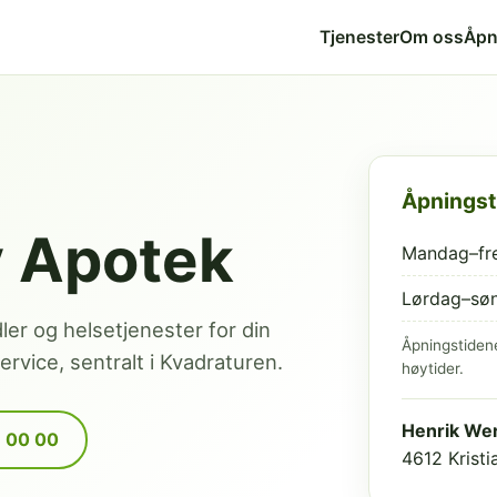
Tjenester
Om oss
Åpn
Åpningst
v Apotek
Mandag–fr
Lørdag–sø
dler og helsetjenester for din
Åpningstiden
rvice, sentralt i Kvadraturen.
høytider.
Henrik Wer
9 00 00
4612 Krist