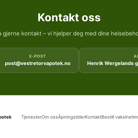
Kontakt oss
a gjerne kontakt – vi hjelper deg med dine helsebeho
E-POST
A
post@vestretorvapotek.no
Henrik Wergelands ga
potek
Tjenester
Om oss
Åpningstider
Kontakt
Bestill vaksineti