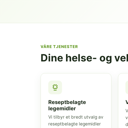
VÅRE TJENESTER
Dine helse- og v
Reseptbelagte
legemidler
V
Vi tilbyr et bredt utvalg av
v
reseptbelagte legemidler
d