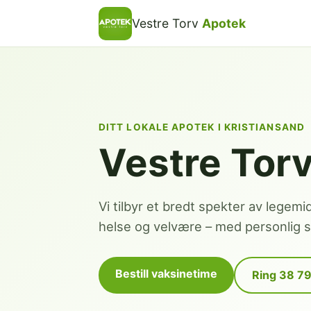
Vestre Torv
Apotek
DITT LOKALE APOTEK I KRISTIANSAND
Vestre Tor
Vi tilbyr et bredt spekter av legemi
helse og velvære – med personlig se
Bestill vaksinetime
Ring 38 7