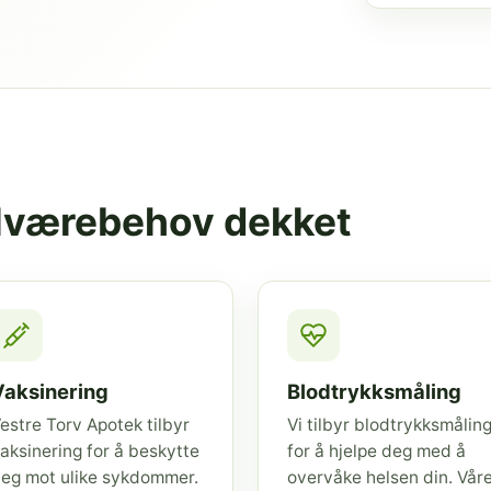
elværebehov dekket
Vaksinering
Blodtrykksmåling
estre Torv Apotek tilbyr
Vi tilbyr blodtrykksmålin
aksinering for å beskytte
for å hjelpe deg med å
eg mot ulike sykdommer.
overvåke helsen din. Vår