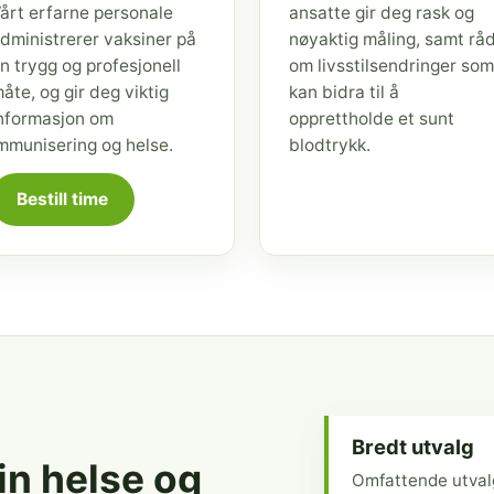
årt erfarne personale
ansatte gir deg rask og
dministrerer vaksiner på
nøyaktig måling, samt rå
n trygg og profesjonell
om livsstilsendringer som
åte, og gir deg viktig
kan bidra til å
nformasjon om
opprettholde et sunt
mmunisering og helse.
blodtrykk.
Bestill time
Bredt utvalg
din helse og
Omfattende utval