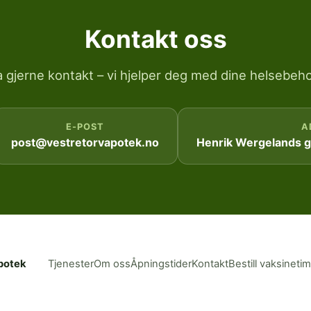
Kontakt oss
a gjerne kontakt – vi hjelper deg med dine helsebeho
E-POST
A
post@vestretorvapotek.no
Henrik Wergelands ga
potek
Tjenester
Om oss
Åpningstider
Kontakt
Bestill vaksineti