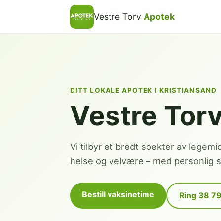
Vestre Torv
Apotek
DITT LOKALE APOTEK I KRISTIANSAND
Vestre Tor
Vi tilbyr et bredt spekter av legemi
helse og velvære – med personlig se
Bestill vaksinetime
Ring 38 7