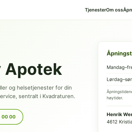
Tjenester
Om oss
Åpn
Åpningst
v Apotek
Mandag–fr
Lørdag–sø
dler og helsetjenester for din
Åpningstiden
rvice, sentralt i Kvadraturen.
høytider.
Henrik Wer
9 00 00
4612 Krist