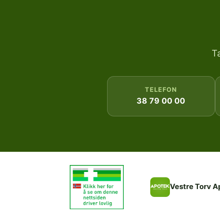
T
TELEFON
38 79 00 00
Vestre Torv A