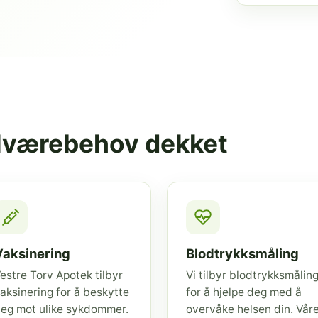
elværebehov dekket
Vaksinering
Blodtrykksmåling
estre Torv Apotek tilbyr
Vi tilbyr blodtrykksmålin
aksinering for å beskytte
for å hjelpe deg med å
eg mot ulike sykdommer.
overvåke helsen din. Vår