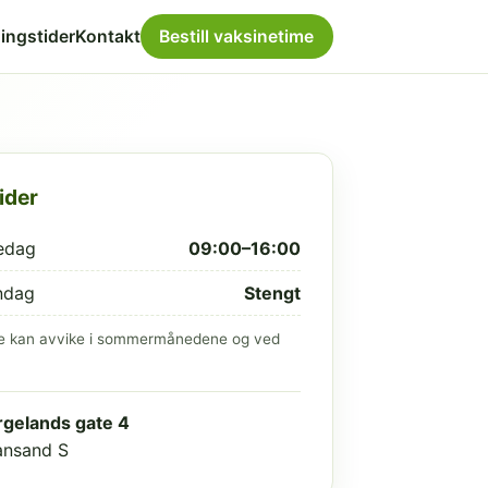
ingstider
Kontakt
Bestill vaksinetime
ider
edag
09:00–16:00
ndag
Stengt
e kan avvike i sommermånedene og ved
gelands gate 4
iansand S