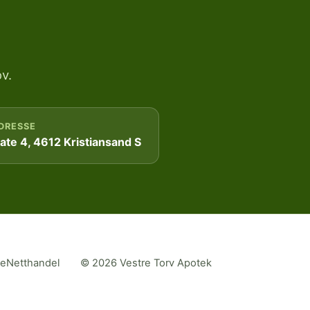
v.
DRESSE
te 4, 4612 Kristiansand S
me
Netthandel
© 2026 Vestre Torv Apotek