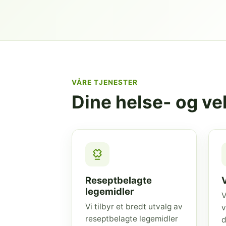
VÅRE TJENESTER
Dine helse- og v
Reseptbelagte
legemidler
V
Vi tilbyr et bredt utvalg av
v
reseptbelagte legemidler
d