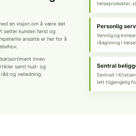
helseprodukter, så
 med en visjon om å være det
Personlig serv
Vi setter kunden først og
Vennlig og kompet
mpetente ansatte er her for å
rådgivning i hels
sebehov.
oduktsortiment innen
Sentral belig
rtikler samt hud- og
r råd og veiledning.
Sentralt i Kristi
lett tilgjengelig fo