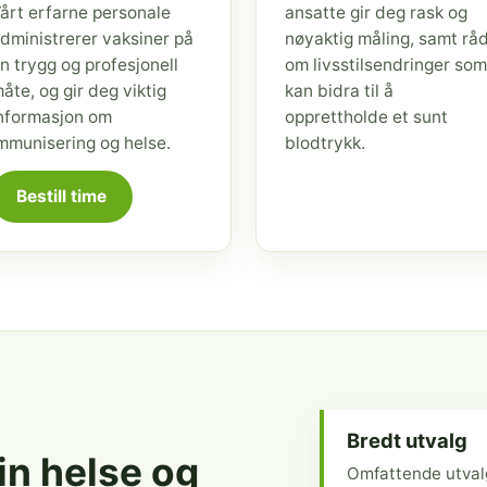
årt erfarne personale
ansatte gir deg rask og
dministrerer vaksiner på
nøyaktig måling, samt rå
n trygg og profesjonell
om livsstilsendringer som
åte, og gir deg viktig
kan bidra til å
nformasjon om
opprettholde et sunt
mmunisering og helse.
blodtrykk.
Bestill time
Bredt utvalg
din helse og
Omfattende utval