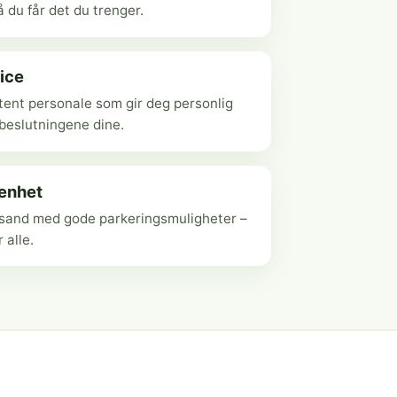
 du får det du trenger.
ice
ent personale som gir deg personlig
ebeslutningene dine.
genhet
ansand med gode parkeringsmuligheter –
r alle.