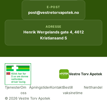
E-POST
post@vestretorvapotek.no
ADRESSE
Henrik Wergelands gate 4, 4612
Kristiansand S
Vestre Torv Apotek
Tjenester
Om
Åpningstider
Kontakt
Bestill
Netthandel
oss
vaksinetime
© 2026 Vestre Torv Apotek