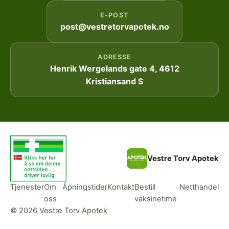
E-POST
post@vestretorvapotek.no
ADRESSE
Henrik Wergelands gate 4, 4612
Kristiansand S
Vestre Torv Apotek
Tjenester
Om
Åpningstider
Kontakt
Bestill
Netthandel
oss
vaksinetime
© 2026 Vestre Torv Apotek