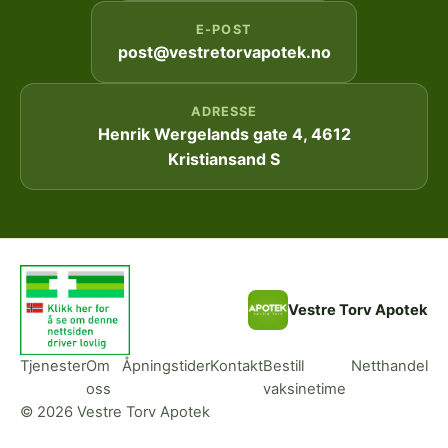
E-POST
post@vestretorvapotek.no
ADRESSE
Henrik Wergelands gate 4, 4612
Kristiansand S
Vestre Torv Apotek
Tjenester
Om
Åpningstider
Kontakt
Bestill
Netthandel
oss
vaksinetime
© 2026 Vestre Torv Apotek