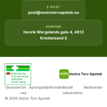
E-POST
post@vestretorvapotek.no
ADRESSE
Henrik Wergelands gate 4, 4612
Kristiansand S
Vestre Torv Apotek
Tjenester
Om
Åpningstider
Kontakt
Bestill
Netthandel
oss
vaksinetime
© 2026 Vestre Torv Apotek