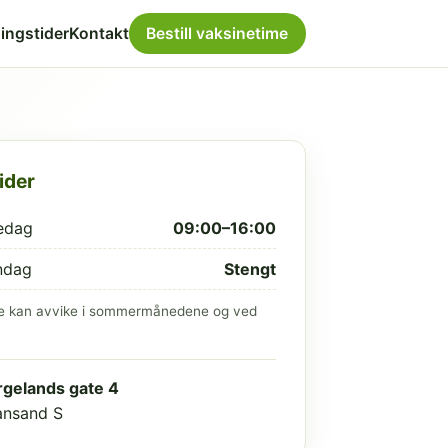
ingstider
Kontakt
Bestill vaksinetime
ider
edag
09:00–16:00
ndag
Stengt
e kan avvike i sommermånedene og ved
gelands gate 4
iansand S