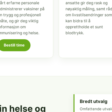
årt erfarne personale
ansatte gir deg rask og
dministrerer vaksiner på
nøyaktig måling, samt rå
n trygg og profesjonell
om livsstilsendringer som
åte, og gir deg viktig
kan bidra til å
nformasjon om
opprettholde et sunt
mmunisering og helse.
blodtrykk.
Bestill time
Bredt utvalg
din helse og
Omfattende utval