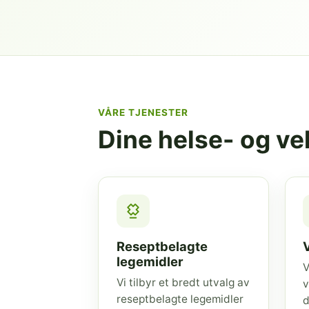
VÅRE TJENESTER
Dine helse- og v
Reseptbelagte
legemidler
V
Vi tilbyr et bredt utvalg av
v
reseptbelagte legemidler
d