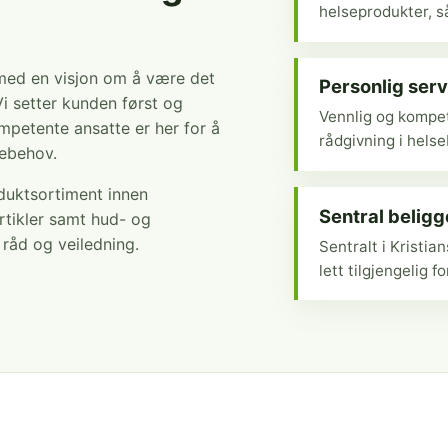
helseprodukter, så
 med en visjon om å være det
Personlig serv
Vi setter kunden først og
Vennlig og kompet
mpetente ansatte er her for å
rådgivning i hels
sebehov.
oduktsortiment innen
Sentral belig
rtikler samt hud- og
r råd og veiledning.
Sentralt i Kristi
lett tilgjengelig fo