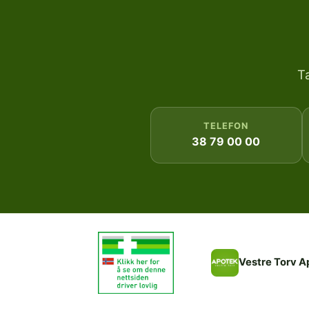
T
TELEFON
38 79 00 00
Vestre Torv A