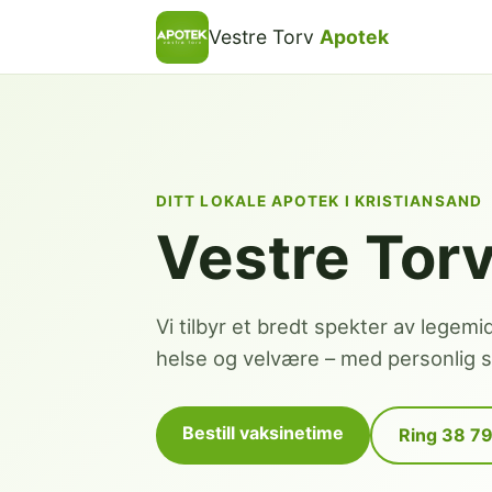
Vestre Torv
Apotek
DITT LOKALE APOTEK I KRISTIANSAND
Vestre Tor
Vi tilbyr et bredt spekter av legemi
helse og velvære – med personlig se
Bestill vaksinetime
Ring 38 7