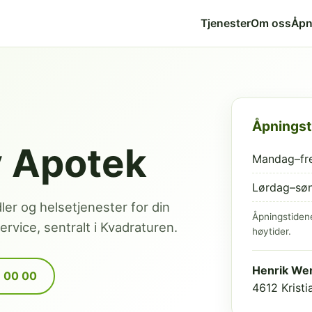
Tjenester
Om oss
Åpn
Åpningst
v Apotek
Mandag–fr
Lørdag–sø
dler og helsetjenester for din
Åpningstiden
rvice, sentralt i Kvadraturen.
høytider.
Henrik Wer
9 00 00
4612 Krist