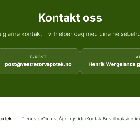
Kontakt oss
a gjerne kontakt – vi hjelper deg med dine helsebeho
E-POST
A
post@vestretorvapotek.no
Henrik Wergelands ga
potek
Tjenester
Om oss
Åpningstider
Kontakt
Bestill vaksineti