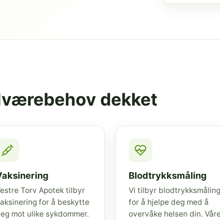
elværebehov dekket
Vaksinering
Blodtrykksmåling
estre Torv Apotek tilbyr
Vi tilbyr blodtrykksmålin
aksinering for å beskytte
for å hjelpe deg med å
eg mot ulike sykdommer.
overvåke helsen din. Vår