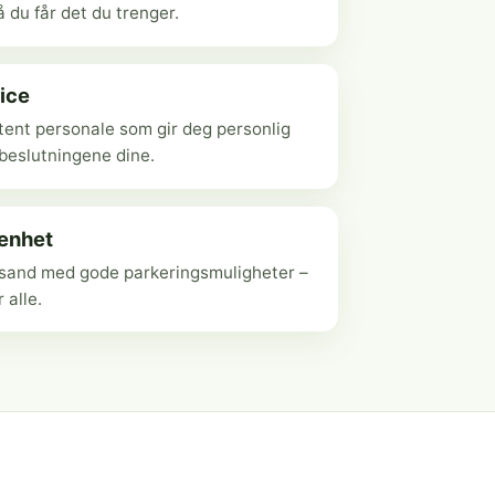
 du får det du trenger.
ice
ent personale som gir deg personlig
ebeslutningene dine.
genhet
ansand med gode parkeringsmuligheter –
r alle.