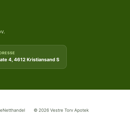
v.
DRESSE
te 4, 4612 Kristiansand S
me
Netthandel
© 2026 Vestre Torv Apotek