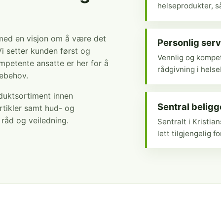
helseprodukter, så
 med en visjon om å være det
Personlig serv
Vi setter kunden først og
Vennlig og kompet
mpetente ansatte er her for å
rådgivning i hels
sebehov.
oduktsortiment innen
Sentral belig
rtikler samt hud- og
r råd og veiledning.
Sentralt i Kristi
lett tilgjengelig fo