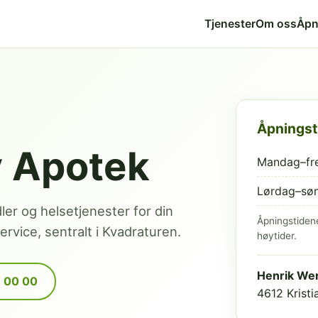
Tjenester
Om oss
Åpn
Åpningst
v Apotek
Mandag–fr
Lørdag–sø
dler og helsetjenester for din
Åpningstiden
rvice, sentralt i Kvadraturen.
høytider.
Henrik Wer
9 00 00
4612 Krist