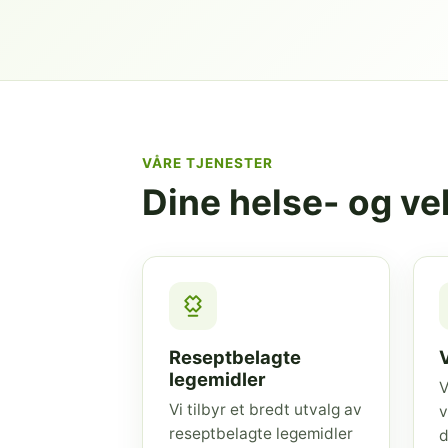
VÅRE TJENESTER
Dine helse- og v
Reseptbelagte
legemidler
V
Vi tilbyr et bredt utvalg av
v
reseptbelagte legemidler
d