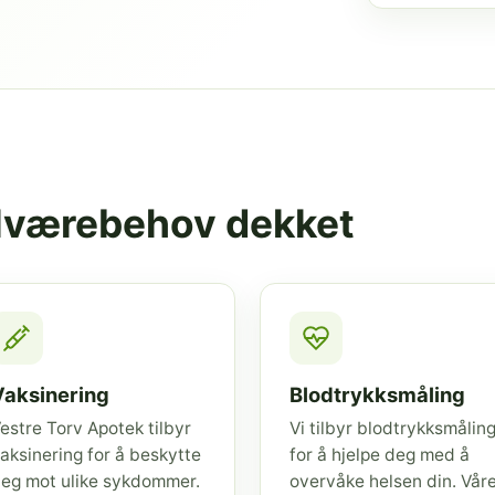
elværebehov dekket
Vaksinering
Blodtrykksmåling
estre Torv Apotek tilbyr
Vi tilbyr blodtrykksmålin
aksinering for å beskytte
for å hjelpe deg med å
eg mot ulike sykdommer.
overvåke helsen din. Vår