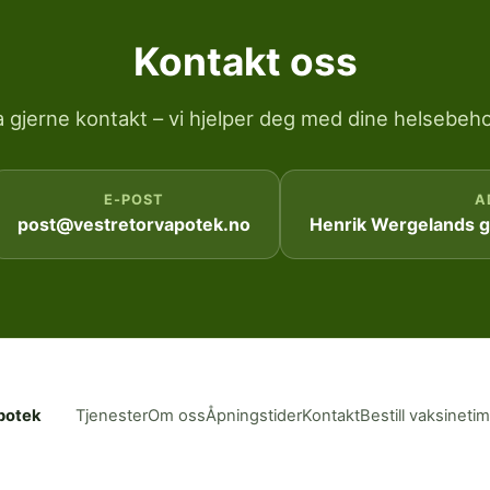
Kontakt oss
a gjerne kontakt – vi hjelper deg med dine helsebeho
E-POST
A
post@vestretorvapotek.no
Henrik Wergelands ga
potek
Tjenester
Om oss
Åpningstider
Kontakt
Bestill vaksineti