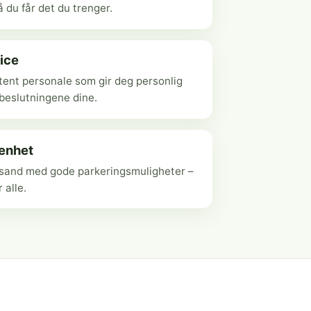
 du får det du trenger.
ice
ent personale som gir deg personlig
ebeslutningene dine.
genhet
ansand med gode parkeringsmuligheter –
r alle.