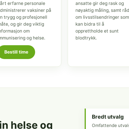
årt erfarne personale
ansatte gir deg rask og
dministrerer vaksiner på
nøyaktig måling, samt rå
n trygg og profesjonell
om livsstilsendringer som
åte, og gir deg viktig
kan bidra til å
nformasjon om
opprettholde et sunt
mmunisering og helse.
blodtrykk.
Bestill time
Bredt utvalg
din helse og
Omfattende utval