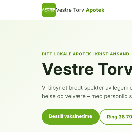
Vestre Torv
Apotek
DITT LOKALE APOTEK I KRISTIANSAND
Vestre Tor
Vi tilbyr et bredt spekter av legemi
helse og velvære – med personlig se
Bestill vaksinetime
Ring 38 7