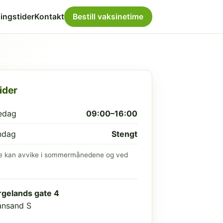
ingstider
Kontakt
Bestill vaksinetime
ider
edag
09:00–16:00
ndag
Stengt
e kan avvike i sommermånedene og ved
gelands gate 4
iansand S