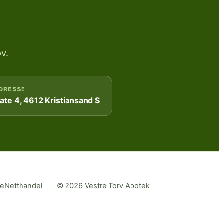
v.
DRESSE
te 4, 4612 Kristiansand S
me
Netthandel
© 2026 Vestre Torv Apotek