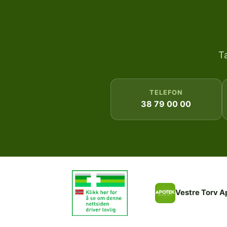
T
TELEFON
38 79 00 00
Vestre Torv A