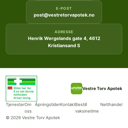
E-POST
post@vestretorvapotek.no
ADRESSE
Henrik Wergelands gate 4, 4612
Kristiansand S
Vestre Torv Apotek
Tjenester
Om
Åpningstider
Kontakt
Bestill
Netthandel
oss
vaksinetime
© 2026 Vestre Torv Apotek