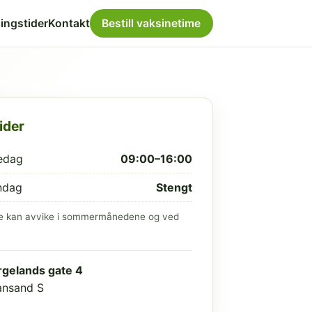
ingstider
Kontakt
Bestill vaksinetime
ider
edag
09:00–16:00
ndag
Stengt
e kan avvike i sommermånedene og ved
gelands gate 4
iansand S