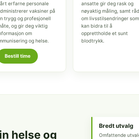
årt erfarne personale
ansatte gir deg rask og
dministrerer vaksiner på
nøyaktig måling, samt rå
n trygg og profesjonell
om livsstilsendringer som
åte, og gir deg viktig
kan bidra til å
nformasjon om
opprettholde et sunt
mmunisering og helse.
blodtrykk.
Bestill time
Bredt utvalg
din helse og
Omfattende utval