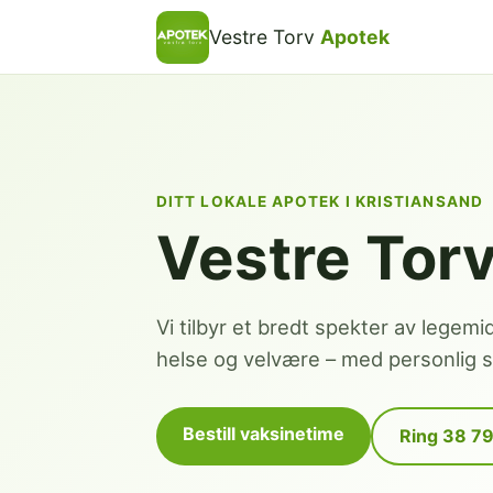
Vestre Torv
Apotek
DITT LOKALE APOTEK I KRISTIANSAND
Vestre Tor
Vi tilbyr et bredt spekter av legemi
helse og velvære – med personlig se
Bestill vaksinetime
Ring 38 7