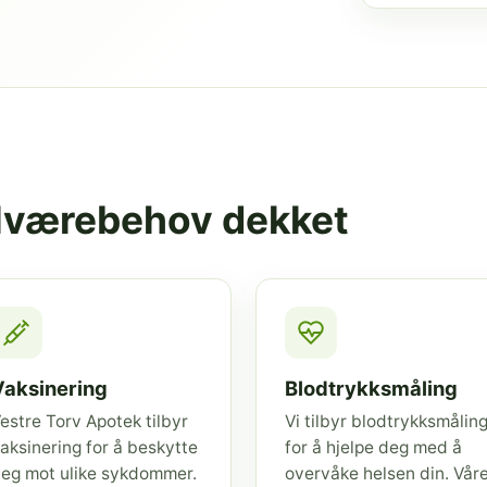
elværebehov dekket
Vaksinering
Blodtrykksmåling
estre Torv Apotek tilbyr
Vi tilbyr blodtrykksmålin
aksinering for å beskytte
for å hjelpe deg med å
eg mot ulike sykdommer.
overvåke helsen din. Vår