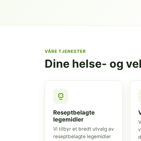
VÅRE TJENESTER
Dine helse- og v
Reseptbelagte
legemidler
V
Vi tilbyr et bredt utvalg av
v
reseptbelagte legemidler
d