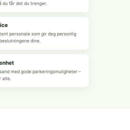
 du får det du trenger.
ice
ent personale som gir deg personlig
ebeslutningene dine.
genhet
ansand med gode parkeringsmuligheter –
r alle.