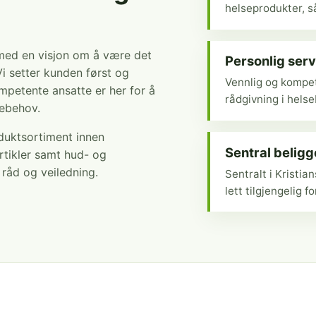
helseprodukter, så
 med en visjon om å være det
Personlig serv
Vi setter kunden først og
Vennlig og kompet
mpetente ansatte er her for å
rådgivning i hels
sebehov.
oduktsortiment innen
Sentral belig
rtikler samt hud- og
r råd og veiledning.
Sentralt i Kristi
lett tilgjengelig fo