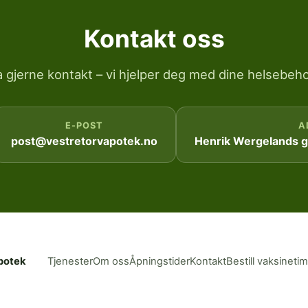
Kontakt oss
a gjerne kontakt – vi hjelper deg med dine helsebeho
E-POST
A
post@vestretorvapotek.no
Henrik Wergelands ga
potek
Tjenester
Om oss
Åpningstider
Kontakt
Bestill vaksineti