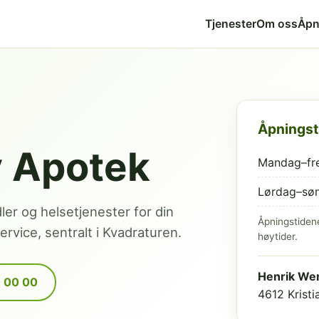
Tjenester
Om oss
Åpn
Åpningst
v Apotek
Mandag–fr
Lørdag–sø
dler og helsetjenester for din
Åpningstiden
rvice, sentralt i Kvadraturen.
høytider.
Henrik Wer
9 00 00
4612 Krist