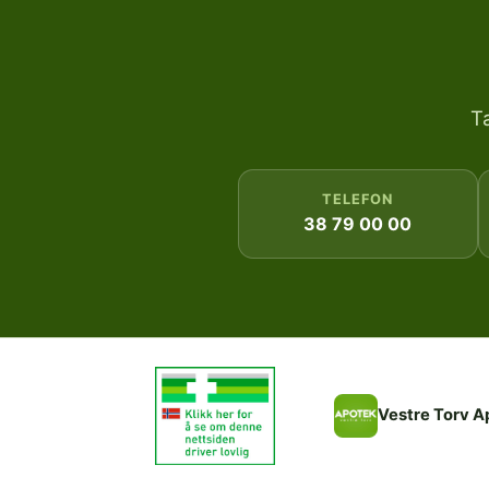
T
TELEFON
38 79 00 00
Vestre Torv A