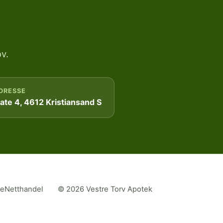
v.
DRESSE
te 4, 4612 Kristiansand S
me
Netthandel
© 2026 Vestre Torv Apotek