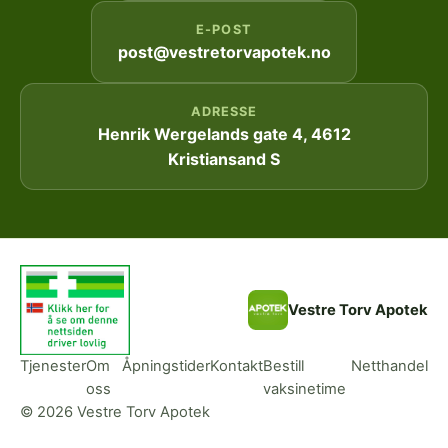
E-POST
post@vestretorvapotek.no
ADRESSE
Henrik Wergelands gate 4, 4612
Kristiansand S
Vestre Torv Apotek
Tjenester
Om
Åpningstider
Kontakt
Bestill
Netthandel
oss
vaksinetime
© 2026 Vestre Torv Apotek