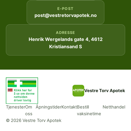
E-POST
post@vestretorvapotek.no
ADRESSE
Henrik Wergelands gate 4, 4612
Kristiansand S
Vestre Torv Apotek
Tjenester
Om
Åpningstider
Kontakt
Bestill
Netthandel
oss
vaksinetime
© 2026 Vestre Torv Apotek