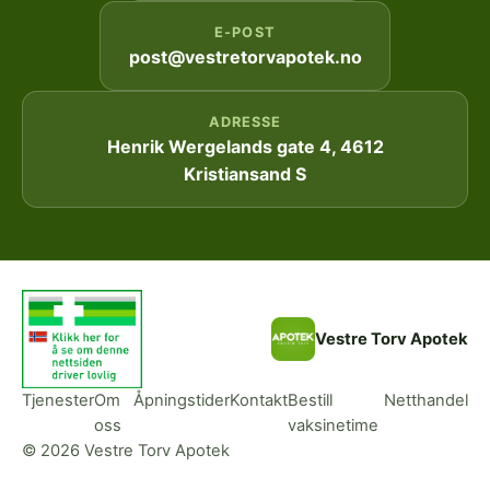
E-POST
post@vestretorvapotek.no
ADRESSE
Henrik Wergelands gate 4, 4612
Kristiansand S
Vestre Torv Apotek
Tjenester
Om
Åpningstider
Kontakt
Bestill
Netthandel
oss
vaksinetime
© 2026 Vestre Torv Apotek