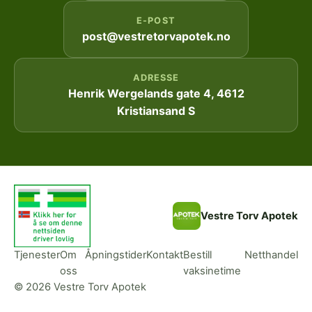
E-POST
post@vestretorvapotek.no
ADRESSE
Henrik Wergelands gate 4, 4612
Kristiansand S
Vestre Torv Apotek
Tjenester
Om
Åpningstider
Kontakt
Bestill
Netthandel
oss
vaksinetime
© 2026 Vestre Torv Apotek