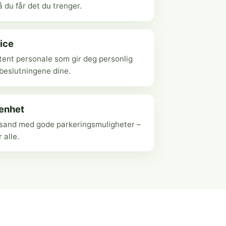
 du får det du trenger.
ice
ent personale som gir deg personlig
ebeslutningene dine.
genhet
ansand med gode parkeringsmuligheter –
r alle.