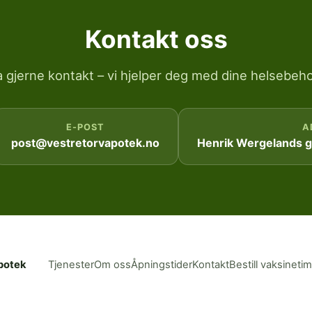
Kontakt oss
a gjerne kontakt – vi hjelper deg med dine helsebeho
E-POST
A
post@vestretorvapotek.no
Henrik Wergelands ga
potek
Tjenester
Om oss
Åpningstider
Kontakt
Bestill vaksineti