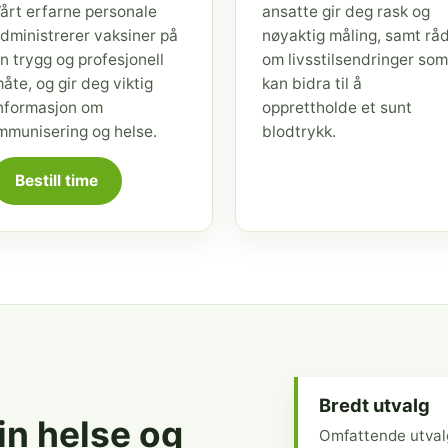
årt erfarne personale
ansatte gir deg rask og
dministrerer vaksiner på
nøyaktig måling, samt rå
n trygg og profesjonell
om livsstilsendringer som
åte, og gir deg viktig
kan bidra til å
nformasjon om
opprettholde et sunt
mmunisering og helse.
blodtrykk.
Bestill time
Bredt utvalg
din helse og
Omfattende utval