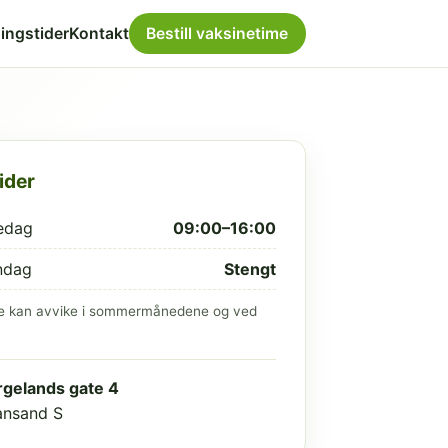
ingstider
Kontakt
Bestill vaksinetime
ider
edag
09:00–16:00
ndag
Stengt
e kan avvike i sommermånedene og ved
gelands gate 4
iansand S