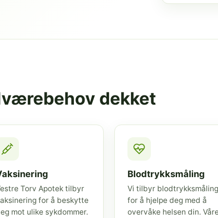
elværebehov dekket
Vaksinering
Blodtrykksmåling
estre Torv Apotek tilbyr
Vi tilbyr blodtrykksmålin
aksinering for å beskytte
for å hjelpe deg med å
eg mot ulike sykdommer.
overvåke helsen din. Vår