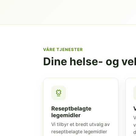
VÅRE TJENESTER
Dine helse- og v
Reseptbelagte
legemidler
V
Vi tilbyr et bredt utvalg av
v
reseptbelagte legemidler
d