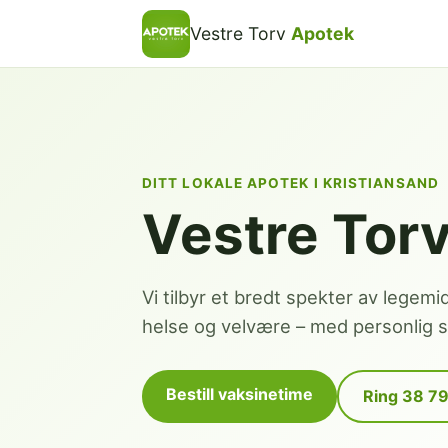
Vestre Torv
Apotek
DITT LOKALE APOTEK I KRISTIANSAND
Vestre Tor
Vi tilbyr et bredt spekter av legemi
helse og velvære – med personlig se
Bestill vaksinetime
Ring 38 7