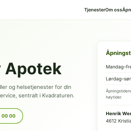
Tjenester
Om oss
Åpn
Åpningst
v Apotek
Mandag–fr
Lørdag–sø
dler og helsetjenester for din
Åpningstiden
rvice, sentralt i Kvadraturen.
høytider.
Henrik Wer
9 00 00
4612 Krist