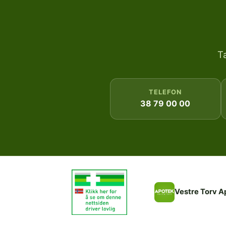
T
TELEFON
38 79 00 00
Vestre Torv A