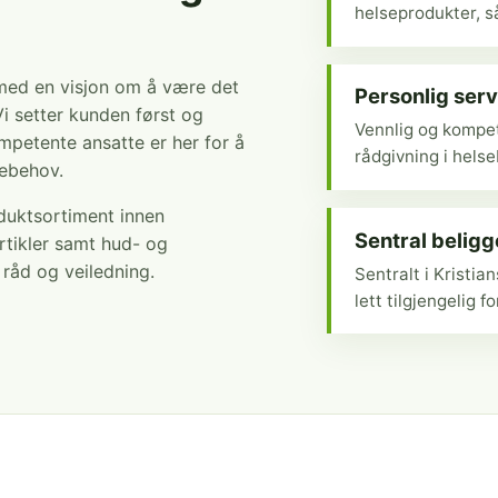
helseprodukter, så
 med en visjon om å være det
Personlig serv
Vi setter kunden først og
Vennlig og kompet
mpetente ansatte er her for å
rådgivning i hels
sebehov.
oduktsortiment innen
Sentral belig
rtikler samt hud- og
r råd og veiledning.
Sentralt i Kristi
lett tilgjengelig fo