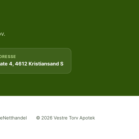
v.
DRESSE
te 4, 4612 Kristiansand S
me
Netthandel
© 2026 Vestre Torv Apotek