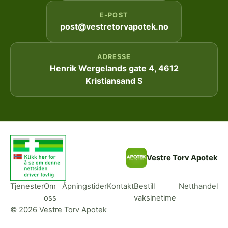
E-POST
post@vestretorvapotek.no
ADRESSE
Henrik Wergelands gate 4, 4612
Kristiansand S
Vestre Torv Apotek
Tjenester
Om
Åpningstider
Kontakt
Bestill
Netthandel
oss
vaksinetime
© 2026 Vestre Torv Apotek