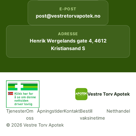
E-POST
post@vestretorvapotek.no
ADRESSE
Henrik Wergelands gate 4, 4612
Kristiansand S
Vestre Torv Apotek
Tjenester
Om
Åpningstider
Kontakt
Bestill
Netthandel
oss
vaksinetime
© 2026 Vestre Torv Apotek