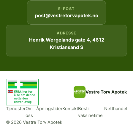
E-POST
post@vestretorvapotek.no
ADRESSE
Henrik Wergelands gate 4, 4612
Kristiansand S
Vestre Torv Apotek
Tjenester
Om
Åpningstider
Kontakt
Bestill
Netthandel
oss
vaksinetime
© 2026 Vestre Torv Apotek