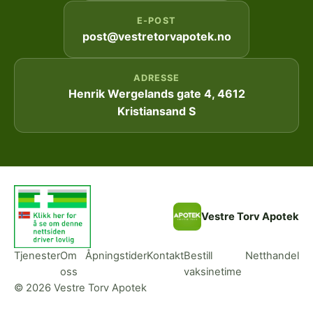
E-POST
post@vestretorvapotek.no
ADRESSE
Henrik Wergelands gate 4, 4612
Kristiansand S
Vestre Torv Apotek
Tjenester
Om
Åpningstider
Kontakt
Bestill
Netthandel
oss
vaksinetime
© 2026 Vestre Torv Apotek