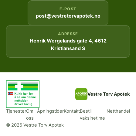
E-POST
post@vestretorvapotek.no
ADRESSE
Henrik Wergelands gate 4, 4612
Kristiansand S
Vestre Torv Apotek
Tjenester
Om
Åpningstider
Kontakt
Bestill
Netthandel
oss
vaksinetime
© 2026 Vestre Torv Apotek