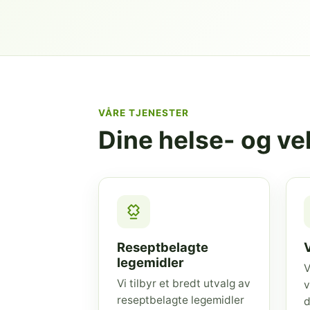
VÅRE TJENESTER
Dine helse- og v
Reseptbelagte
legemidler
V
Vi tilbyr et bredt utvalg av
v
reseptbelagte legemidler
d