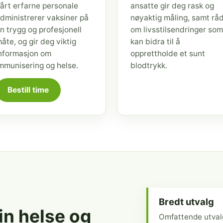
årt erfarne personale
ansatte gir deg rask og
dministrerer vaksiner på
nøyaktig måling, samt rå
n trygg og profesjonell
om livsstilsendringer som
åte, og gir deg viktig
kan bidra til å
nformasjon om
opprettholde et sunt
mmunisering og helse.
blodtrykk.
Bestill time
Bredt utvalg
din helse og
Omfattende utval