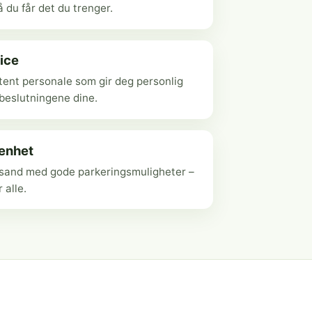
 du får det du trenger.
ice
ent personale som gir deg personlig
ebeslutningene dine.
genhet
ansand med gode parkeringsmuligheter –
r alle.