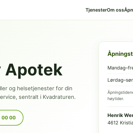
Tjenester
Om oss
Åpn
Åpningst
v Apotek
Mandag–fr
Lørdag–sø
dler og helsetjenester for din
Åpningstiden
rvice, sentralt i Kvadraturen.
høytider.
Henrik Wer
9 00 00
4612 Krist