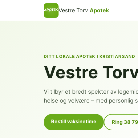
Vestre Torv
Apotek
DITT LOKALE APOTEK I KRISTIANSAND
Vestre Tor
Vi tilbyr et bredt spekter av legemi
helse og velvære – med personlig se
Bestill vaksinetime
Ring 38 7