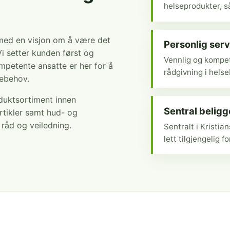
helseprodukter, så
 med en visjon om å være det
Personlig serv
Vi setter kunden først og
Vennlig og kompet
mpetente ansatte er her for å
rådgivning i hels
sebehov.
oduktsortiment innen
Sentral belig
rtikler samt hud- og
r råd og veiledning.
Sentralt i Kristi
lett tilgjengelig fo