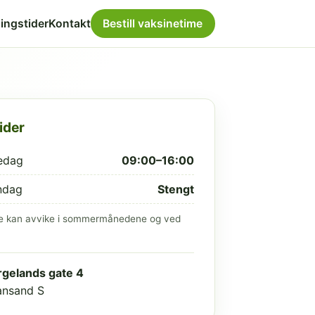
ingstider
Kontakt
Bestill vaksinetime
ider
edag
09:00–16:00
ndag
Stengt
e kan avvike i sommermånedene og ved
gelands gate 4
iansand S