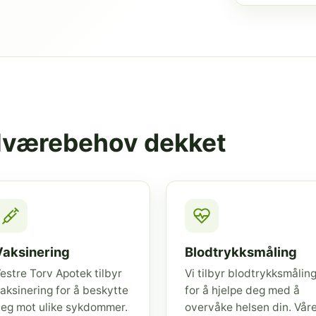
elværebehov dekket
Vaksinering
Blodtrykksmåling
estre Torv Apotek tilbyr
Vi tilbyr blodtrykksmålin
aksinering for å beskytte
for å hjelpe deg med å
eg mot ulike sykdommer.
overvåke helsen din. Vår