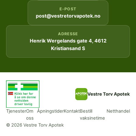
E-POST
post@vestretorvapotek.no
ADRESSE
Henrik Wergelands gate 4, 4612
Kristiansand S
Vestre Torv Apotek
Tjenester
Om
Åpningstider
Kontakt
Bestill
Netthandel
oss
vaksinetime
© 2026 Vestre Torv Apotek