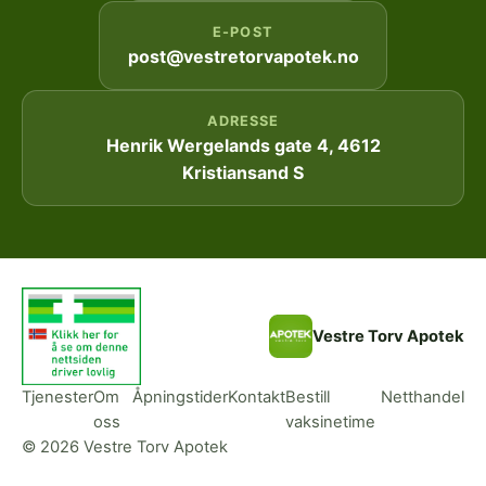
E-POST
post@vestretorvapotek.no
ADRESSE
Henrik Wergelands gate 4, 4612
Kristiansand S
Vestre Torv Apotek
Tjenester
Om
Åpningstider
Kontakt
Bestill
Netthandel
oss
vaksinetime
© 2026 Vestre Torv Apotek