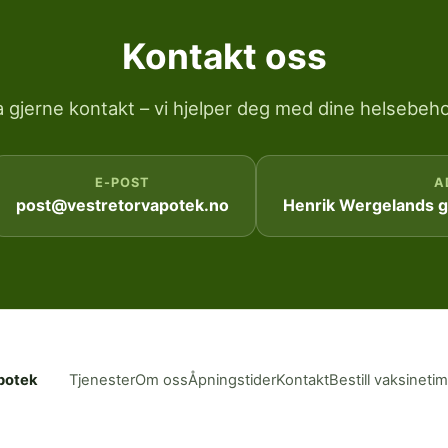
Kontakt oss
a gjerne kontakt – vi hjelper deg med dine helsebeho
E-POST
A
post@vestretorvapotek.no
Henrik Wergelands ga
potek
Tjenester
Om oss
Åpningstider
Kontakt
Bestill vaksineti