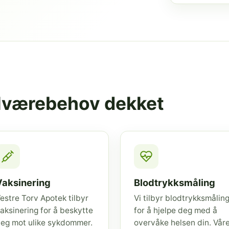
elværebehov dekket
Vaksinering
Blodtrykksmåling
estre Torv Apotek tilbyr
Vi tilbyr blodtrykksmålin
aksinering for å beskytte
for å hjelpe deg med å
eg mot ulike sykdommer.
overvåke helsen din. Vår