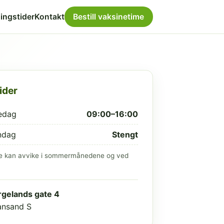
ingstider
Kontakt
Bestill vaksinetime
ider
edag
09:00–16:00
ndag
Stengt
e kan avvike i sommermånedene og ved
gelands gate 4
iansand S