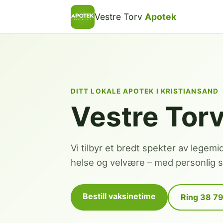
Vestre Torv
Apotek
DITT LOKALE APOTEK I KRISTIANSAND
Vestre Tor
Vi tilbyr et bredt spekter av legemi
helse og velvære – med personlig se
Bestill vaksinetime
Ring 38 7