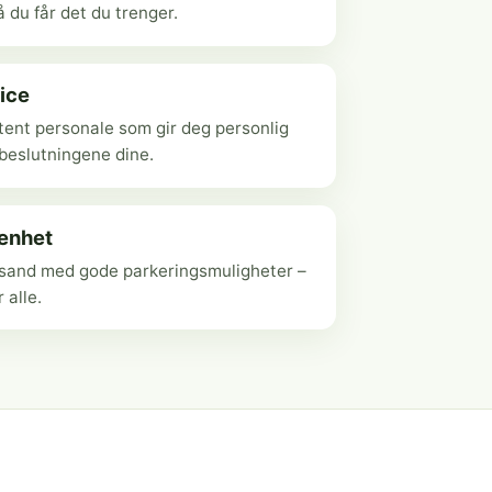
 du får det du trenger.
ice
ent personale som gir deg personlig
ebeslutningene dine.
genhet
ansand med gode parkeringsmuligheter –
r alle.