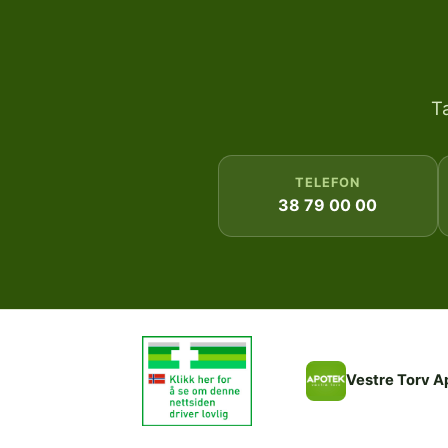
T
TELEFON
38 79 00 00
Vestre Torv A