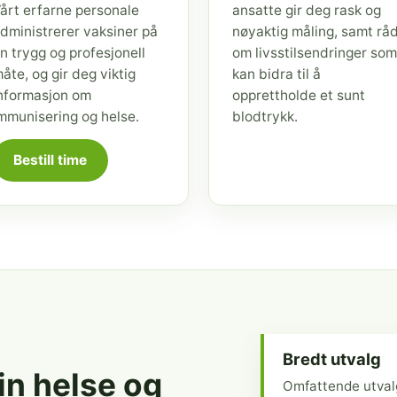
årt erfarne personale
ansatte gir deg rask og
dministrerer vaksiner på
nøyaktig måling, samt rå
n trygg og profesjonell
om livsstilsendringer som
åte, og gir deg viktig
kan bidra til å
nformasjon om
opprettholde et sunt
mmunisering og helse.
blodtrykk.
Bestill time
Bredt utvalg
din helse og
Omfattende utval