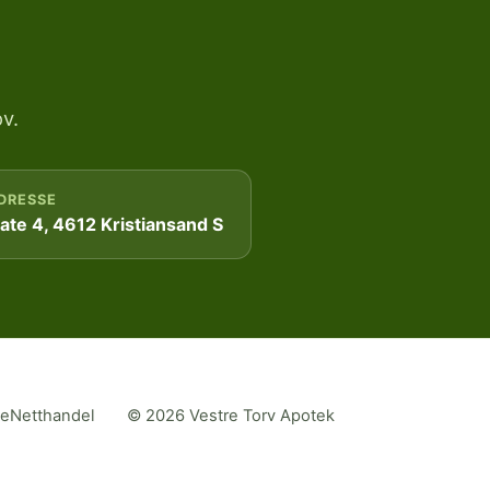
v.
DRESSE
te 4, 4612 Kristiansand S
me
Netthandel
© 2026 Vestre Torv Apotek