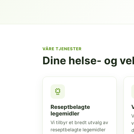
VÅRE TJENESTER
Dine helse- og v
Reseptbelagte
legemidler
V
Vi tilbyr et bredt utvalg av
v
reseptbelagte legemidler
d