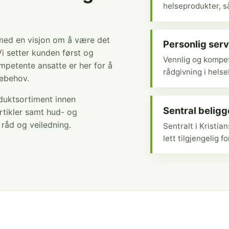
helseprodukter, så
 med en visjon om å være det
Personlig serv
Vi setter kunden først og
Vennlig og kompet
mpetente ansatte er her for å
rådgivning i hels
sebehov.
oduktsortiment innen
Sentral belig
rtikler samt hud- og
r råd og veiledning.
Sentralt i Kristi
lett tilgjengelig fo