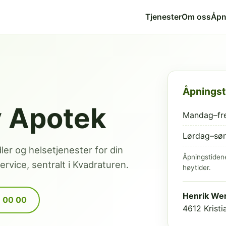
Tjenester
Om oss
Åpn
Åpningst
v Apotek
Mandag–fr
Lørdag–sø
dler og helsetjenester for din
Åpningstiden
rvice, sentralt i Kvadraturen.
høytider.
Henrik Wer
9 00 00
4612 Krist