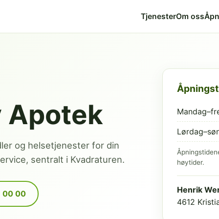
Tjenester
Om oss
Åpn
Åpningst
v Apotek
Mandag–fr
Lørdag–sø
dler og helsetjenester for din
Åpningstiden
rvice, sentralt i Kvadraturen.
høytider.
Henrik Wer
9 00 00
4612 Krist