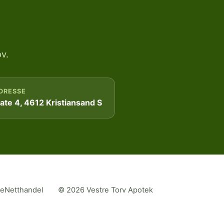
v.
DRESSE
te 4, 4612 Kristiansand S
me
Netthandel
© 2026 Vestre Torv Apotek