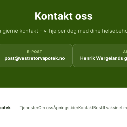
Kontakt oss
a gjerne kontakt – vi hjelper deg med dine helsebeho
E-POST
A
post@vestretorvapotek.no
Henrik Wergelands ga
potek
Tjenester
Om oss
Åpningstider
Kontakt
Bestill vaksineti