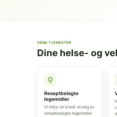
VÅRE TJENESTER
Dine helse- og v
Reseptbelagte
legemidler
V
Vi tilbyr et bredt utvalg av
v
reseptbelagte legemidler
d