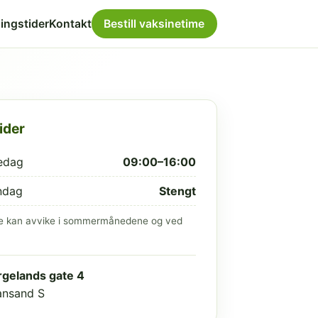
ingstider
Kontakt
Bestill vaksinetime
ider
edag
09:00–16:00
ndag
Stengt
e kan avvike i sommermånedene og ved
gelands gate 4
iansand S