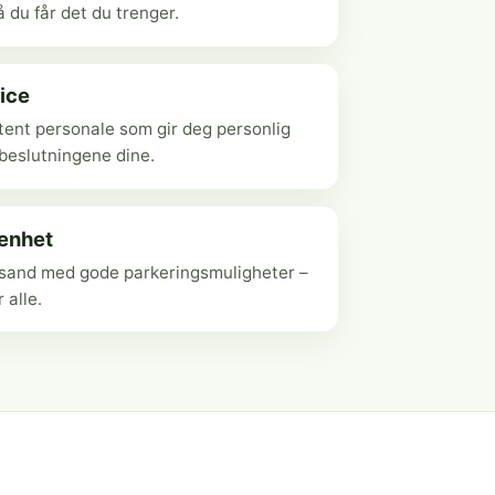
 du får det du trenger.
ice
ent personale som gir deg personlig
ebeslutningene dine.
genhet
ansand med gode parkeringsmuligheter –
r alle.