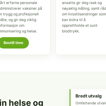
årt erfarne personale
ansatte gir deg rask og
dministrerer vaksiner på
nøyaktig måling, samt rå
n trygg og profesjonell
om livsstilsendringer som
åte, og gir deg viktig
kan bidra til å
nformasjon om
opprettholde et sunt
mmunisering og helse.
blodtrykk.
Bestill time
Bredt utvalg
din helse og
Omfattende utval