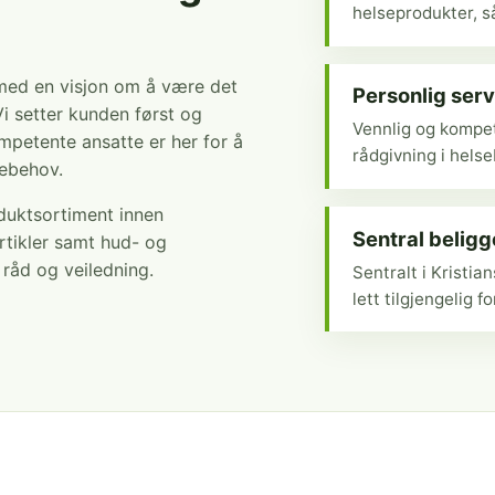
helseprodukter, så
 med en visjon om å være det
Personlig serv
Vi setter kunden først og
Vennlig og kompet
mpetente ansatte er her for å
rådgivning i hels
sebehov.
oduktsortiment innen
Sentral belig
rtikler samt hud- og
r råd og veiledning.
Sentralt i Kristi
lett tilgjengelig fo