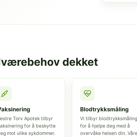
elværebehov dekket
Vaksinering
Blodtrykksmåling
estre Torv Apotek tilbyr
Vi tilbyr blodtrykksmålin
aksinering for å beskytte
for å hjelpe deg med å
eg mot ulike sykdommer.
overvåke helsen din. Vår