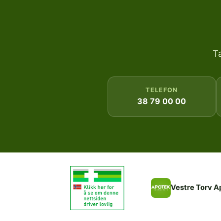
T
TELEFON
38 79 00 00
Vestre Torv A