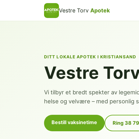
Vestre Torv
Apotek
DITT LOKALE APOTEK I KRISTIANSAND
Vestre Tor
Vi tilbyr et bredt spekter av legemi
helse og velvære – med personlig se
Bestill vaksinetime
Ring 38 7