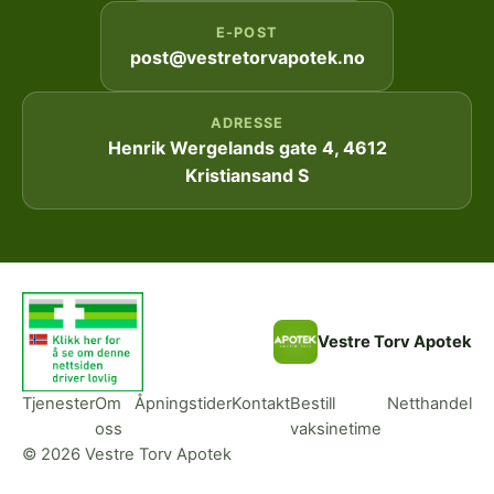
E-POST
post@vestretorvapotek.no
ADRESSE
Henrik Wergelands gate 4, 4612
Kristiansand S
Vestre Torv Apotek
Tjenester
Om
Åpningstider
Kontakt
Bestill
Netthandel
oss
vaksinetime
© 2026 Vestre Torv Apotek