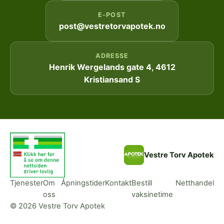
E-POST
post@vestretorvapotek.no
ADRESSE
Henrik Wergelands gate 4, 4612
Kristiansand S
Vestre Torv Apotek
Tjenester
Om
Åpningstider
Kontakt
Bestill
Netthandel
oss
vaksinetime
© 2026 Vestre Torv Apotek