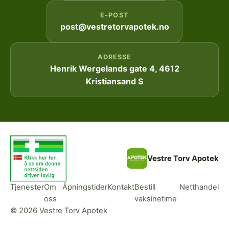
E-POST
post@vestretorvapotek.no
ADRESSE
Henrik Wergelands gate 4, 4612
Kristiansand S
Vestre Torv Apotek
Tjenester
Om
Åpningstider
Kontakt
Bestill
Netthandel
oss
vaksinetime
© 2026 Vestre Torv Apotek