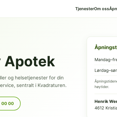
Tjenester
Om oss
Åpn
Åpningst
v Apotek
Mandag–fr
Lørdag–sø
dler og helsetjenester for din
Åpningstiden
rvice, sentralt i Kvadraturen.
høytider.
Henrik Wer
9 00 00
4612 Krist