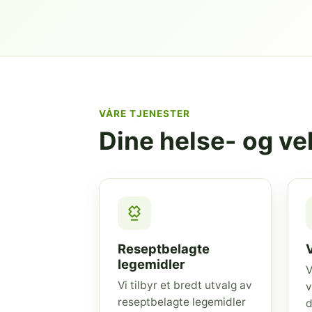
VÅRE TJENESTER
Dine helse- og v
Reseptbelagte
legemidler
V
Vi tilbyr et bredt utvalg av
v
reseptbelagte legemidler
d