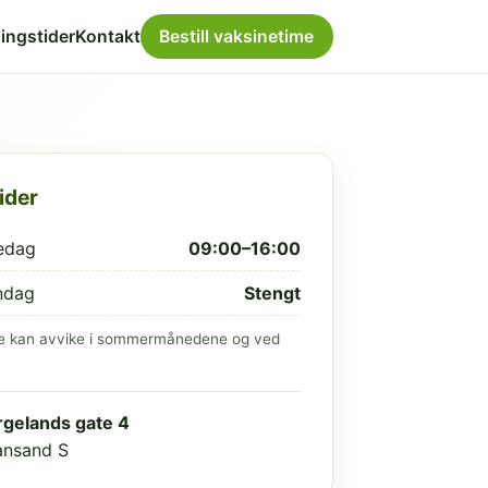
ingstider
Kontakt
Bestill vaksinetime
ider
edag
09:00–16:00
ndag
Stengt
e kan avvike i sommermånedene og ved
gelands gate 4
iansand S