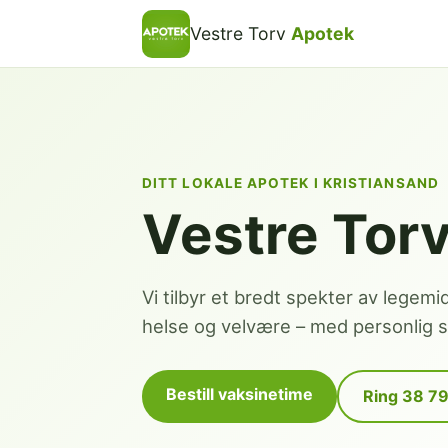
Vestre Torv
Apotek
DITT LOKALE APOTEK I KRISTIANSAND
Vestre Tor
Vi tilbyr et bredt spekter av legemi
helse og velvære – med personlig se
Bestill vaksinetime
Ring 38 7