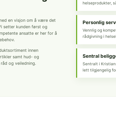
helseprodukter, så
 med en visjon om å være det
Personlig serv
Vi setter kunden først og
Vennlig og kompet
mpetente ansatte er her for å
rådgivning i hels
sebehov.
oduktsortiment innen
Sentral belig
rtikler samt hud- og
r råd og veiledning.
Sentralt i Kristi
lett tilgjengelig fo