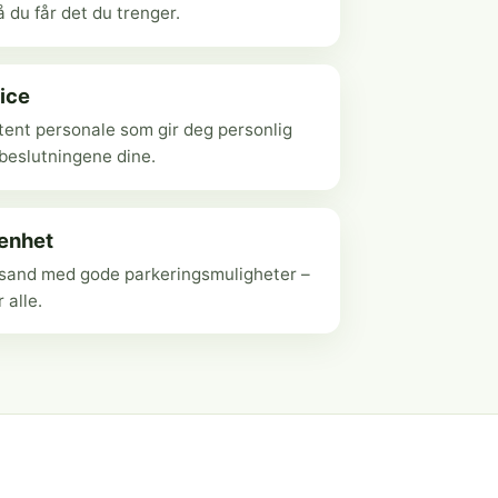
 du får det du trenger.
ice
ent personale som gir deg personlig
ebeslutningene dine.
genhet
ansand med gode parkeringsmuligheter –
r alle.