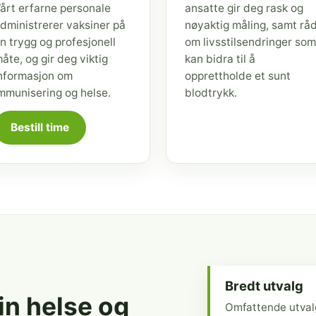
årt erfarne personale
ansatte gir deg rask og
dministrerer vaksiner på
nøyaktig måling, samt rå
n trygg og profesjonell
om livsstilsendringer som
åte, og gir deg viktig
kan bidra til å
nformasjon om
opprettholde et sunt
mmunisering og helse.
blodtrykk.
Bestill time
Bredt utvalg
din helse og
Omfattende utval