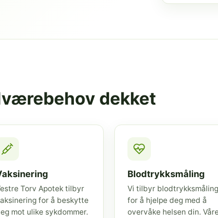
elværebehov dekket
Vaksinering
Blodtrykksmåling
estre Torv Apotek tilbyr
Vi tilbyr blodtrykksmålin
aksinering for å beskytte
for å hjelpe deg med å
eg mot ulike sykdommer.
overvåke helsen din. Vår