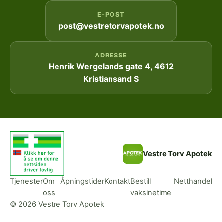
E-POST
post@vestretorvapotek.no
ADRESSE
Henrik Wergelands gate 4, 4612
Kristiansand S
Vestre Torv Apotek
Tjenester
Om
Åpningstider
Kontakt
Bestill
Netthandel
oss
vaksinetime
© 2026 Vestre Torv Apotek