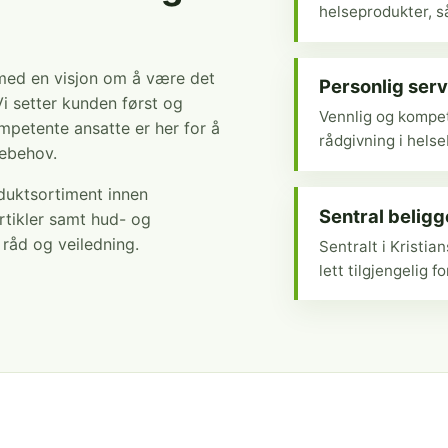
helseprodukter, så
 med en visjon om å være det
Personlig serv
Vi setter kunden først og
Vennlig og kompet
mpetente ansatte er her for å
rådgivning i hels
sebehov.
oduktsortiment innen
Sentral belig
rtikler samt hud- og
r råd og veiledning.
Sentralt i Kristi
lett tilgjengelig fo