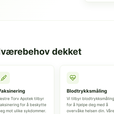
elværebehov dekket
Vaksinering
Blodtrykksmåling
estre Torv Apotek tilbyr
Vi tilbyr blodtrykksmålin
aksinering for å beskytte
for å hjelpe deg med å
eg mot ulike sykdommer.
overvåke helsen din. Vår