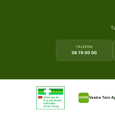
T
TELEFON
38 79 00 00
Vestre Torv A