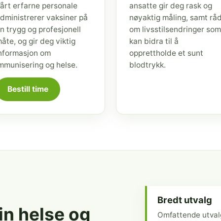
årt erfarne personale
ansatte gir deg rask og
dministrerer vaksiner på
nøyaktig måling, samt rå
n trygg og profesjonell
om livsstilsendringer som
åte, og gir deg viktig
kan bidra til å
nformasjon om
opprettholde et sunt
mmunisering og helse.
blodtrykk.
Bestill time
Bredt utvalg
din helse og
Omfattende utval