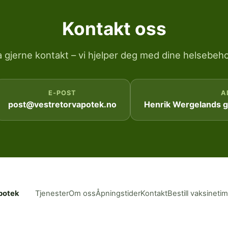
Kontakt oss
a gjerne kontakt – vi hjelper deg med dine helsebeho
E-POST
A
post@vestretorvapotek.no
Henrik Wergelands ga
potek
Tjenester
Om oss
Åpningstider
Kontakt
Bestill vaksineti