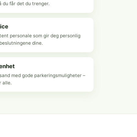
 du får det du trenger.
ice
ent personale som gir deg personlig
ebeslutningene dine.
genhet
ansand med gode parkeringsmuligheter –
r alle.