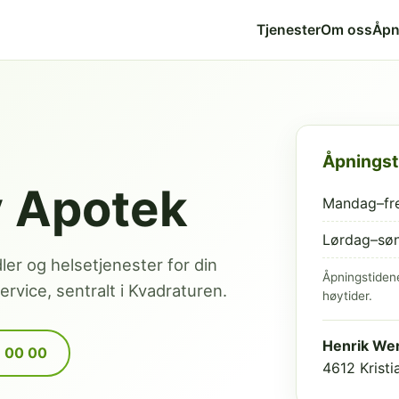
Tjenester
Om oss
Åpn
Åpningst
v Apotek
Mandag–fr
Lørdag–sø
dler og helsetjenester for din
Åpningstiden
rvice, sentralt i Kvadraturen.
høytider.
Henrik Wer
9 00 00
4612 Krist