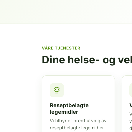
VÅRE TJENESTER
Dine helse- og v
Reseptbelagte
legemidler
V
Vi tilbyr et bredt utvalg av
v
reseptbelagte legemidler
d