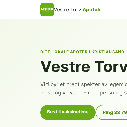
Vestre Torv
Apotek
DITT LOKALE APOTEK I KRISTIANSAND
Vestre Tor
Vi tilbyr et bredt spekter av legemi
helse og velvære – med personlig se
Bestill vaksinetime
Ring 38 7