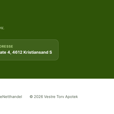
v.
DRESSE
te 4, 4612 Kristiansand S
me
Netthandel
© 2026 Vestre Torv Apotek