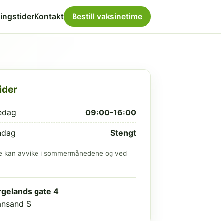
ingstider
Kontakt
Bestill vaksinetime
ider
edag
09:00–16:00
ndag
Stengt
e kan avvike i sommermånedene og ved
gelands gate 4
iansand S