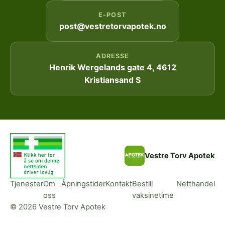
E-POST
post@vestretorvapotek.no
ADRESSE
Henrik Wergelands gate 4, 4612
Kristiansand S
Vestre Torv Apotek
Tjenester
Om
Åpningstider
Kontakt
Bestill
Netthandel
oss
vaksinetime
© 2026 Vestre Torv Apotek