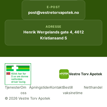
E-POST
post@vestretorvapotek.no
ADRESSE
Henrik Wergelands gate 4, 4612
Kristiansand S
Vestre Torv Apotek
Tjenester
Om
Åpningstider
Kontakt
Bestill
Netthandel
oss
vaksinetime
© 2026 Vestre Torv Apotek