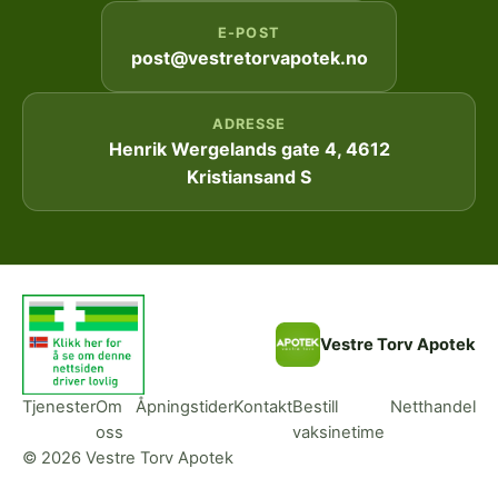
E-POST
post@vestretorvapotek.no
ADRESSE
Henrik Wergelands gate 4, 4612
Kristiansand S
Vestre Torv Apotek
Tjenester
Om
Åpningstider
Kontakt
Bestill
Netthandel
oss
vaksinetime
© 2026 Vestre Torv Apotek